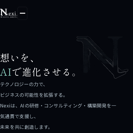
会社情報
想いを、
スタッフ紹介
AI
で進化させる。
テクノロジーの力で、
ビジネスの可能性を拡張する。
Nexiは、AIの研修・コンサルティング・構築開発を一
気通貫で支援し、
未来を共に創造します。